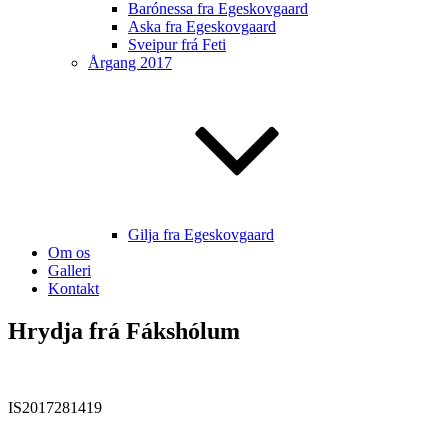
Barónessa fra Egeskovgaard
Aska fra Egeskovgaard
Sveipur frá Feti
Årgang 2017
Gilja fra Egeskovgaard
Om os
Galleri
Kontakt
Hrydja frá Fákshólum
IS2017281419