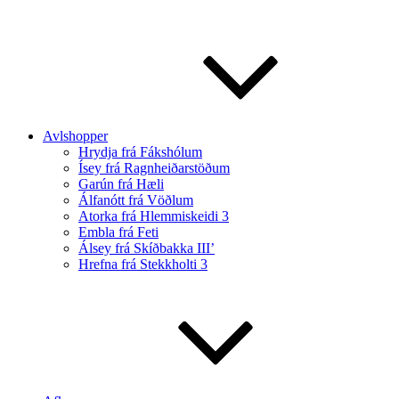
Avlshopper
Hrydja frá Fákshólum
Ísey frá Ragnheiðarstöðum
Garún frá Hæli
Álfanótt frá Vöðlum
Atorka frá Hlemmiskeidi 3
Embla frá Feti
Álsey frá Skíðbakka III’
Hrefna frá Stekkholti 3