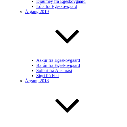
Draumey fra Egeskovgaard
Lóla fra Egeskovgaard
Årgang 2019
Askur fra Egeskovgaard
Barón fra Egeskovgaard
Sólfari frá Austurási
Sigri frá Feti
Årgang 2018