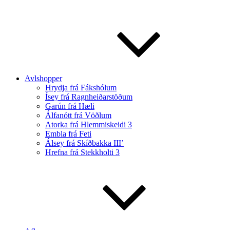
Avlshopper
Hrydja frá Fákshólum
Ísey frá Ragnheiðarstöðum
Garún frá Hæli
Álfanótt frá Vöðlum
Atorka frá Hlemmiskeidi 3
Embla frá Feti
Álsey frá Skíðbakka III’
Hrefna frá Stekkholti 3