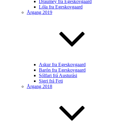
Draumey fra Egeskovgaard
Lóla fra Egeskovgaard
Årgang 2019
Askur fra Egeskovgaard
Barón fra Egeskovgaard
Sólfari frá Austurási
Sigri frá Feti
Årgang 2018